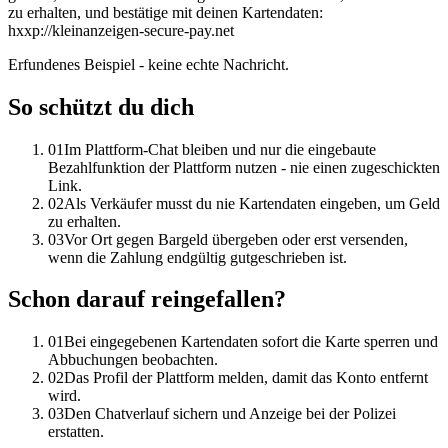
zu erhalten, und bestätige mit deinen Kartendaten:
hxxp://kleinanzeigen-secure-pay.net
Erfundenes Beispiel - keine echte Nachricht.
So schützt du dich
01
Im Plattform-Chat bleiben und nur die eingebaute
Bezahlfunktion der Plattform nutzen - nie einen zugeschickten
Link.
02
Als Verkäufer musst du nie Kartendaten eingeben, um Geld
zu erhalten.
03
Vor Ort gegen Bargeld übergeben oder erst versenden,
wenn die Zahlung endgültig gutgeschrieben ist.
Schon darauf reingefallen?
01
Bei eingegebenen Kartendaten sofort die Karte sperren und
Abbuchungen beobachten.
02
Das Profil der Plattform melden, damit das Konto entfernt
wird.
03
Den Chatverlauf sichern und Anzeige bei der Polizei
erstatten.