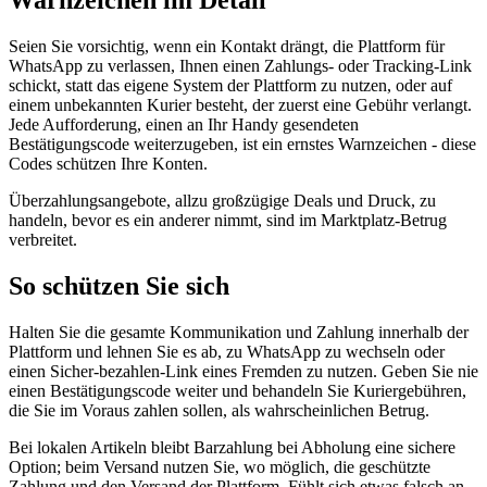
Warnzeichen im Detail
Seien Sie vorsichtig, wenn ein Kontakt drängt, die Plattform für
WhatsApp zu verlassen, Ihnen einen Zahlungs- oder Tracking-Link
schickt, statt das eigene System der Plattform zu nutzen, oder auf
einem unbekannten Kurier besteht, der zuerst eine Gebühr verlangt.
Jede Aufforderung, einen an Ihr Handy gesendeten
Bestätigungscode weiterzugeben, ist ein ernstes Warnzeichen - diese
Codes schützen Ihre Konten.
Überzahlungsangebote, allzu großzügige Deals und Druck, zu
handeln, bevor es ein anderer nimmt, sind im Marktplatz-Betrug
verbreitet.
So schützen Sie sich
Halten Sie die gesamte Kommunikation und Zahlung innerhalb der
Plattform und lehnen Sie es ab, zu WhatsApp zu wechseln oder
einen Sicher-bezahlen-Link eines Fremden zu nutzen. Geben Sie nie
einen Bestätigungscode weiter und behandeln Sie Kuriergebühren,
die Sie im Voraus zahlen sollen, als wahrscheinlichen Betrug.
Bei lokalen Artikeln bleibt Barzahlung bei Abholung eine sichere
Option; beim Versand nutzen Sie, wo möglich, die geschützte
Zahlung und den Versand der Plattform. Fühlt sich etwas falsch an,