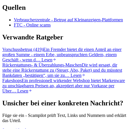
Quellen
Verbraucherzentrale - Betrug auf Kleinanzeigen-Plattformen
FTC - Online scams
Verwandte Ratgeber
Vorschussbetrug (419)
Ein Fremder bietet dir einen Anteil an einer
großen Summe - einem Erbe, unbeanspruchten Geldern, einem
Geschäft - wenn d…
Lesen
Rückerstattungs- & Überzahlungs-Maschen
Dir wird gesagt, dir
stehe eine Rückerstattung zu (Steuer, Abo, Paket) und du müsstest
Bankdaten „bestätigen“, um sie zu…
Lesen
Fakeshops
Ein professionell wirkender Webshop bietet Markenware
zu unschlagbaren Preisen an, akzeptiert aber nur Vorkasse per
Über…
Lesen
Unsicher bei einer konkreten Nachricht?
Füge sie ein - Scampilot prüft Text, Links und Nummern und erklärt
das Urteil.