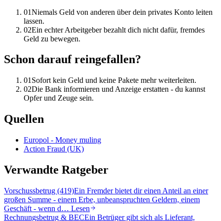
01
Niemals Geld von anderen über dein privates Konto leiten
lassen.
02
Ein echter Arbeitgeber bezahlt dich nicht dafür, fremdes
Geld zu bewegen.
Schon darauf reingefallen?
01
Sofort kein Geld und keine Pakete mehr weiterleiten.
02
Die Bank informieren und Anzeige erstatten - du kannst
Opfer und Zeuge sein.
Quellen
Europol - Money muling
Action Fraud (UK)
Verwandte Ratgeber
Vorschussbetrug (419)
Ein Fremder bietet dir einen Anteil an einer
großen Summe - einem Erbe, unbeanspruchten Geldern, einem
Geschäft - wenn d…
Lesen
Rechnungsbetrug & BEC
Ein Betrüger gibt sich als Lieferant,