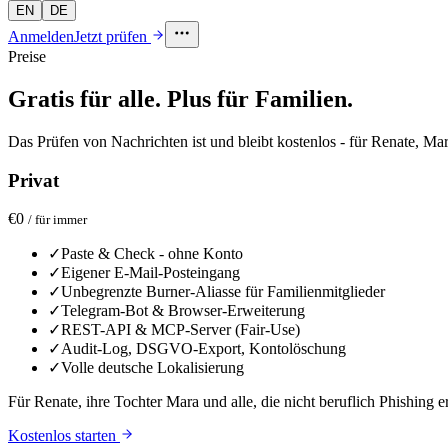
EN
DE
Anmelden
Jetzt prüfen
Preise
Gratis für alle. Plus für Familien.
Das Prüfen von Nachrichten ist und bleibt kostenlos - für Renate, Mar
Privat
€0
/ für immer
✓
Paste & Check - ohne Konto
✓
Eigener E-Mail-Posteingang
✓
Unbegrenzte Burner-Aliasse für Familienmitglieder
✓
Telegram-Bot & Browser-Erweiterung
✓
REST-API & MCP-Server (Fair-Use)
✓
Audit-Log, DSGVO-Export, Kontolöschung
✓
Volle deutsche Lokalisierung
Für Renate, ihre Tochter Mara und alle, die nicht beruflich Phishin
Kostenlos starten